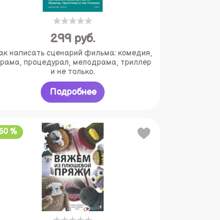
299
руб.
ак написать сценарий фильма: комедия,
рама, процедурал, мелодрама, триллер
и не только.
Подробнее
-50 %