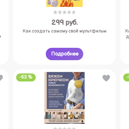
299
руб.
Как создать самому свой мультфильм
К
е
д
Подробнее
-53 %