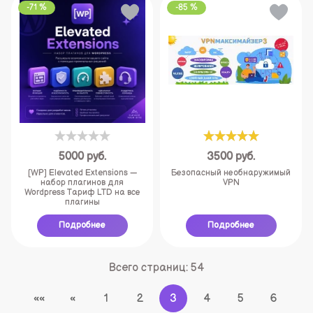
-71 %
-85 %
5000
руб.
3500
руб.
[WP] Elevated Extensions —
Безопасный необнаружимый
набор плагинов для
VPN
Wordpress Тариф LTD на все
плагины
Подробнее
Подробнее
Всего страниц:
54
««
«
1
2
3
4
5
6