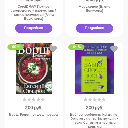
450
руб.
1000
руб.
CorelDRAW. Полное
Мороженое [Елена
руководство + виртуальный
Денисова]
диск с примерами [Анна
Васильева]
Подробнее
Подробнее
-60 %
-64 %
200
руб.
200
руб.
Борщ. Рецепт от шеф-повара
Баблоспособность. Когда нет
богатого папы. Инструкция к
твоим большим и честным
деньгам