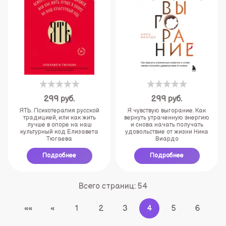
299
руб.
299
руб.
ЯТЬ. Психотерапия русской
Я чувствую выгорание. Как
традицией, или как жить
вернуть утраченную энергию
лучше в опоре на наш
и снова начать получать
культурный код Елизавета
удовольствие от жизни Ника
Тюгаева
Виардо
Подробнее
Подробнее
Всего страниц:
54
««
«
1
2
3
4
5
6