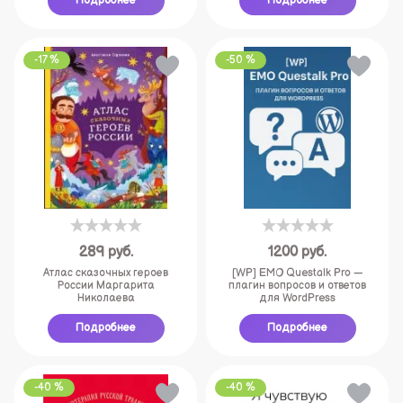
Подробнее
Подробнее
-17 %
-50 %
289
руб.
1200
руб.
Атлас сказочных героев
[WP] EMO Questalk Pro —
России Маргарита
плагин вопросов и ответов
Николаева
для WordPress
Подробнее
Подробнее
-40 %
-40 %