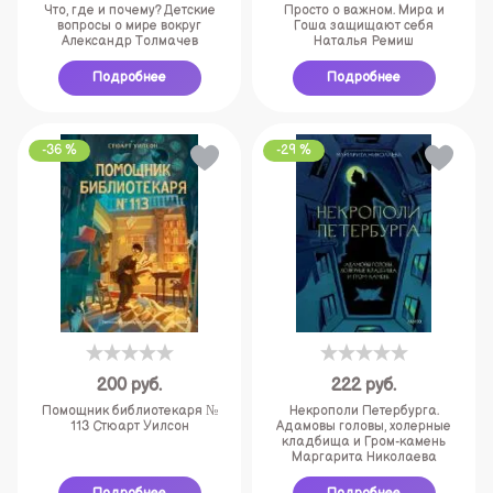
Что, где и почему? Детские
Просто о важном. Мира и
вопросы о мире вокруг
Гоша защищают себя
Александр Толмачев
Наталья Ремиш
Подробнее
Подробнее
-36 %
-29 %
200
руб.
222
руб.
Помощник библиотекаря №
Некрополи Петербурга.
113 Стюарт Уилсон
Адамовы головы, холерные
кладбища и Гром-камень
Маргарита Николаева