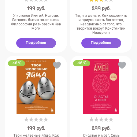
199
руб.
299
руб.
У истоков Икигай. Нагоми.
Ты, я и деньги. Как сохранить
Легкость бытия по-японски.
и приумножить богатство,
Философия равновесия Кен
независимо от того, что
Моги
творится вокруг Константин
Назаркин
Подробнее
Подробнее
-46 %
-46 %
199
руб.
299
руб.
Твои железные яйца. Как
Счастье и мозг. Семь