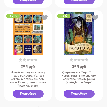
Подробнее
Подробнее
-50 %
-72 %
299
руб.
399
руб.
Новый взгляд на колоду
Современное Таро Тота.
Таро Райдера-Уэйта в
Новый взгляд на систему
условиях современности.
Алистера Кроули [Анна
Часть II - младшие арканы
Брайт, Мара Марч]
[Айша Ахметова]
Подробнее
Подробнее