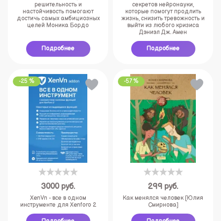
решительность и
секретов нейронауки,
настойчивость помогают
которые помогут продлить
достичь самых амбициозных
жизнь, снизить тревожность и
целей Моника Бордо
выйти из любого кризиса
Дэниэл Дж. Амен
Подробнее
Подробнее
-25 %
-57 %
3000
руб.
299
руб.
XenVn - все в одном
Как менялся человек [Юлия
инструменте для Xenforo 2
Смирнова]