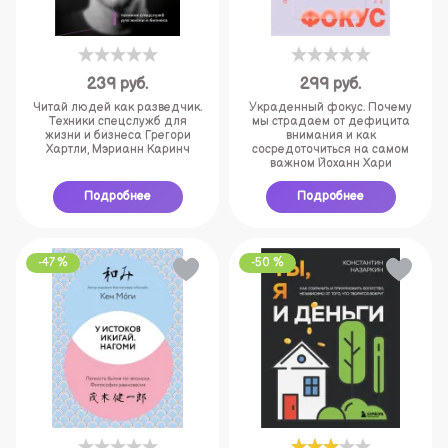
239
руб.
299
руб.
Читай людей как разведчик.
Украденный фокус. Почему
Техники спецслужб для
мы страдаем от дефицита
жизни и бизнеса Грегори
внимания и как
Хартли, Мэрианн Каринч
сосредоточиться на самом
важном Йоханн Хари
Подробнее
Подробнее
-47 %
-50 %