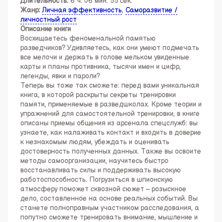
Длительность:
6 ч. 06 мин. 55 сек.
Жанр:
Личная эффективность
,
Саморазвитие /
личностный рост
Описание книги
Восхищаетесь феноменальной памятью
разведчиков? Удивляетесь, как они умеют подмечать
все мелочи и держать в голове мельком увиденные
карты и планы противника, тысячи имен и цифр,
легенды, явки и пароли?
Теперь вы тоже так сможете: перед вами уникальная
книга, в которой раскрыты секреты тренировки
памяти, применяемые в разведшколах. Кроме теории и
упражнений для самостоятельной тренировки, в книге
описаны приемы общения из арсенала спецслужб: вы
узнаете, как налаживать контакт и входить в доверие
к незнакомым людям, убеждать и оценивать
достоверность полученных данных. Также вы освоите
методы самоорганизации, научитесь быстро
восстанавливать силы и поддерживать высокую
работоспособность. Погрузиться в шпионскую
атмосферу поможет сквозной сюжет – розыскное
дело, составленное на основе реальных событий. Вы
станете полноправным участником расследования, а
попутно сможете тренировать внимание, мышление и