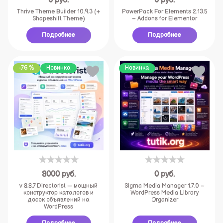
0
руб.
0
руб.
Thrive Theme Builder 10.9.3 (+
PowerPack For Elements 2.13.5
Shapeshift Theme)
– Addons for Elementor
Подробнее
Подробнее
-76 %
Новинка
Новинка
8000
руб.
0
руб.
v 8.8.7 Directorist — мощный
Sigma Media Manager 1.7.0 –
конструктор каталогов и
WordPress Media Library
досок объявлений на
Organizer
WordPress