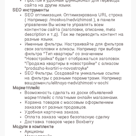
Простой и удобный функционал для перевода
сайта на другие языки.
SEO инструменты
SEO оптимизация. Оптимизирована URL строка
( Например: /moskva/nedvizhimost ), в панели
управлении Вы можете управлять всем
контентом сайта (заголовки, описание, meta
description и т.д). Так же переводить контент на
разные языки.
Именные фильтры. Настраивайте для фильтров
свои заголовки и алиасы. Например: при выборе
фильтра "Тип квартиры" со значением
"Новостройка" будет отображаться заголовок
"Продажа квартиры в новостройке" с алиасом
"prodazha-kvartiri-v-novostroyke"
SEO Фильтры. Создавайте уникальные ссылки
на фильтры с разными параметрами. Например:
вашдомен.ru/elitnaya-nedvizhimost-v-sochi
Маркетплейс
Возможность сделать из доски объявлений
маркетплейс с платными онлайн магазинами.
Корзина товаров с массовым оформлением
заказов от разных продавцов.
Удобная карточка заказа.
Оплата заказа через безопасную сделку
Доставка товаров через Boxberry
Модули в комплекте
Аукционы