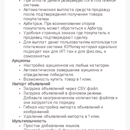
При оплате деньги резервируются в платежной
системе.
Автоматическая выплата средств продавцу
после подтверждения получения товара
покупателем.
Арбитраж. При возникновении споров
покупатель может обратиться к Арбитру.
Удобная страница заказа где покупатель и
продавец подтверждают сделку.
Для выплат денег пользователям используется
платежная система ЮMoney которая идеально
подходит как для ИП так и для физ.лиц, и
самозанятых.
Аукционы
Настройка аукционнов на любые категории.
Автоматическое завершение аукциона и
определение победителя.
Возможность купить товар в 1 клик.
Импорт объявлений
Загрузка объявлений через CSV файл.
Загрузка объявлений в фоновом режиме.
Добавьте неограниченное количество файлов и
они загрузятся по порядку.
Гибкая настройка импорта объявлений и
изображений.
Удаление объявлений импорта в 1 клик.
Мультиязычность
Простое добавление языков.