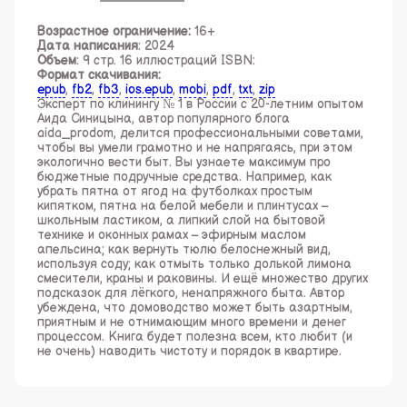
Возрастное ограничение:
16+
Дата написания
: 2024
Объем
: 9 стр. 16 иллюстраций ISBN:
Формат скачивания:
epub
,
fb2
,
fb3
,
ios.epub
,
mobi
,
pdf
,
txt
,
zip
Эксперт по клинингу № 1 в России с 20-летним опытом
Аида Синицына, автор популярного блога
aida_prodom, делится профессиональными советами,
чтобы вы умели грамотно и не напрягаясь, при этом
экологично вести быт. Вы узнаете максимум про
бюджетные подручные средства. Например, как
убрать пятна от ягод на футболках простым
кипятком, пятна на белой мебели и плинтусах –
школьным ластиком, а липкий слой на бытовой
технике и оконных рамах – эфирным маслом
апельсина; как вернуть тюлю белоснежный вид,
используя соду; как отмыть только долькой лимона
смесители, краны и раковины. И ещё множество других
подсказок для лёгкого, ненапряжного быта. Автор
убеждена, что домоводство может быть азартным,
приятным и не отнимающим много времени и денег
процессом. Книга будет полезна всем, кто любит (и
не очень) наводить чистоту и порядок в квартире.