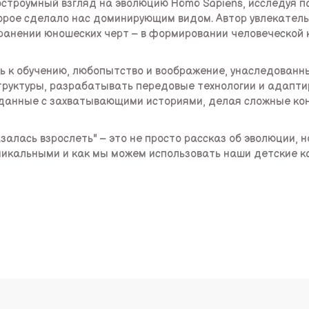
остроумный взгляд на эволюцию Homo Sapiens, исследуя 
оторое сделало нас доминирующим видом. Автор увлекател
ранении юношеских черт – в формировании человеческой к
ь к обучению, любопытство и воображение, унаследованны
руктуры, разрабатывать передовые технологии и адапти
 данные с захватывающими историями, делая сложные ко
азалась взрослеть" – это не просто рассказ об эволюции,
уникальными и как мы можем использовать наши детские к