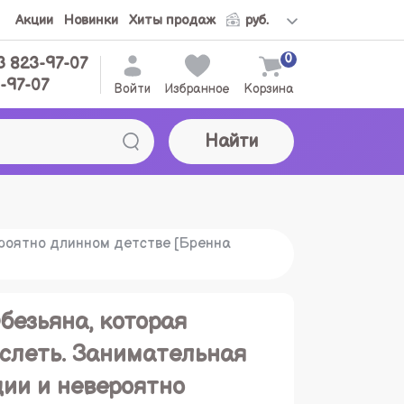
Акции
Новинки
Хиты продаж
0
3 823-97-07
-97-07
Войти
Избранное
Корзина
Найти
ероятно длинном детстве [Бренна
безьяна, которая
ослеть. Занимательная
ции и невероятно