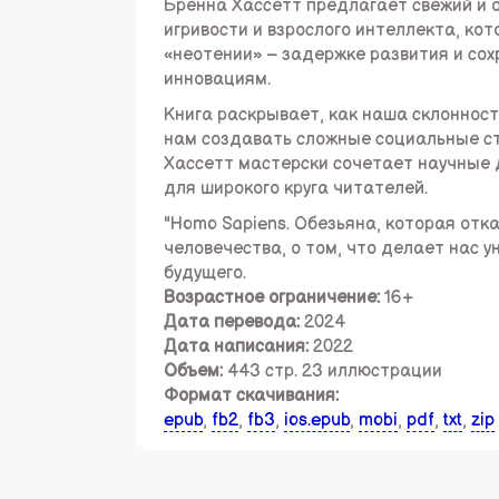
Бренна Хассетт предлагает свежий и 
игривости и взрослого интеллекта, к
«неотении» – задержке развития и сох
инновациям.
Книга раскрывает, как наша склонност
нам создавать сложные социальные ст
Хассетт мастерски сочетает научные
для широкого круга читателей.
"Homo Sapiens. Обезьяна, которая отк
человечества, о том, что делает нас 
будущего.
Возрастное ограничение:
16+
Дата перевода:
2024
Дата написания:
2022
Объем:
443 стр. 23 иллюстрации
Формат скачивания:
epub
,
fb2
,
fb3
,
ios.epub
,
mobi
,
pdf
,
txt
,
zip