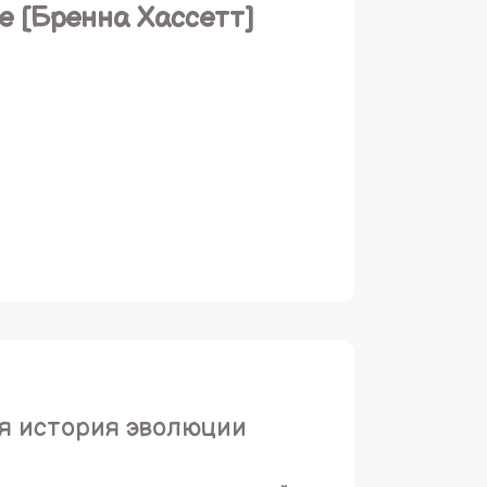
е [Бренна Хассетт]
ая история эволюции