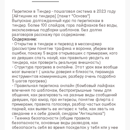
Переписки в Тиндер - пошаговая система в 2023 году
[Айтишник из тиндера] [пакет "Основа"]
Выпускаю долгожданный курс по перепискам в
тиндер. Более 100 слайдов, гора лайфхаков без воды,
эксклюзивные подборки шаблонов. Без долгих
разговоров расскажу про содержание:
Содержание:
- Открытие в тиндере и перевод в мессенджер
(рассмотрим понятие трафика и воронки, уберем все
ошибки, покажу 5 видов открывашек с примерами, кого
из девушек слать нахуй, как правильно уводить из
тиндера, как проверить реальную внешность)
- Структура прогрева в онлайне. Этот урок вам вообще
мозг вынесет ( шкалы доверия и близости, пирамида
инструментов коммуникации, разберу очень подробно
5 шагов прогрева)
- Правильная переписка онлайн (бомбовый лайфхак
влечения по шаблонам, беспроигрышные темы для
общения, как реагировать на разные виды сообщений
девушек, про юмор, про интересы, понятие флирта с
примерами, правила голосовух, разбор частых ошибок
парней, как выявить ее интерес к тебе, как звать на
свидание и к себе домой, синдром "Антишлюха")
- Техника безопасности (общие правила
безопасности, основные виды разводов, как
обезопасить себя во время посиделок у тебя или у нее