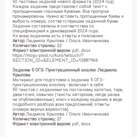
50 тестовых заданий нового формата (2024 год).
Каждое задание представляет собой текст с
пропущенными гласными буквами. Все пропуски
пронумерованы. Нужно вставить пропущенные буквы и
выбрать номера, соответствующие заданной букве.
Задания составлены в соответствии со
спецификацией и демоверсией 2024 года.
Ко всем заданиям есть ответы и пояснения.
Автор:
Людмила Крылова / Ольга Иванченкова
Количество страниц:
22
Формат электронной версии
: pdf, docx
https://mogu-pisat.ru/kurs/lerbuch/?
SECTION_ID=&ELEMENT_ID=13887966
Задание 5 ОГЭ. Пунктуационный анализ .Людмила
Крылова
Материал для подготовки к заданию 5 ОГЭ -
пунктуационному анализу - включает в себя:
50 текстов с заданиями на постановку запятых, тире,
двоеточия, кавычек (тексты авторские, нигде ранее
не опубликованные); ключ к каждому заданию в виде
подробного разбора всех предложений; ответы
(номера верных вариантов).
Автор:
Людмила Крылова / Ольга Иванченкова
Количество страниц:
27
Формат электронной версии:
pdf, docx