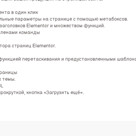
нта в один клик
льные параметры на странице с помощью метабоксов.
аголовков Elementor и множеством функций.
членами команды
ора страниц Elementor.
с функцией перетаскивания и предустановленными шаблон
траницы
х темы.
GL
рокруткой, кнопка «Загрузить ещё».