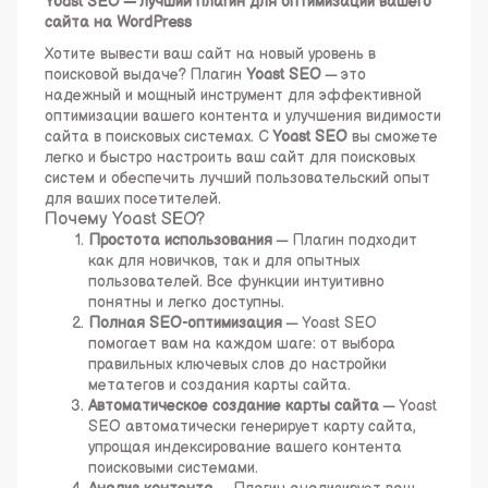
Yoast SEO — лучший плагин для оптимизации вашего
сайта на WordPress
Хотите вывести ваш сайт на новый уровень в
поисковой выдаче? Плагин
Yoast SEO
— это
надежный и мощный инструмент для эффективной
оптимизации вашего контента и улучшения видимости
сайта в поисковых системах. С
Yoast SEO
вы сможете
легко и быстро настроить ваш сайт для поисковых
систем и обеспечить лучший пользовательский опыт
для ваших посетителей.
Почему Yoast SEO?
Простота использования
— Плагин подходит
как для новичков, так и для опытных
пользователей. Все функции интуитивно
понятны и легко доступны.
Полная SEO-оптимизация
— Yoast SEO
помогает вам на каждом шаге: от выбора
правильных ключевых слов до настройки
метатегов и создания карты сайта.
Автоматическое создание карты сайта
— Yoast
SEO автоматически генерирует карту сайта,
упрощая индексирование вашего контента
поисковыми системами.